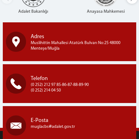
Adalet Bakanlığı
Anayasa Mahkemesi
Adres
Muslihittin Mahallesi Atatürk Bulvarı No:25 48000
Menteşe/Muğla
Telefon
(0 252) 212 97 85-86-87-88-89-90
(0 252) 214 04 50
E-Posta
muglacbs
adalet.gov.tr