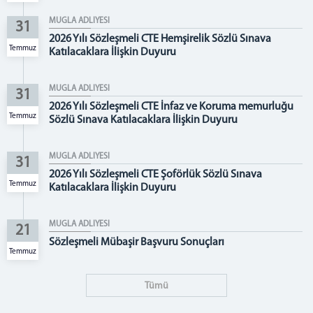
Köyceğiz Adliyesi
MUĞLA ADLİYESİ
31
Marmaris Adliyesi
2026 Yılı Sözleşmeli CTE Hemşirelik Sözlü Sınava
Temmuz
Katılacaklara İlişkin Duyuru
Yatağan Adliyesi
ADLİYEMİZ
MUĞLA ADLİYESİ
31
İLETİŞİM
2026 Yılı Sözleşmeli CTE İnfaz ve Koruma memurluğu
Temmuz
Sözlü Sınava Katılacaklara İlişkin Duyuru
MUĞLA ADLİYESİ
31
2026 Yılı Sözleşmeli CTE Şoförlük Sözlü Sınava
Temmuz
Katılacaklara İlişkin Duyuru
MUĞLA ADLİYESİ
21
Sözleşmeli Mübaşir Başvuru Sonuçları
Temmuz
Tümü