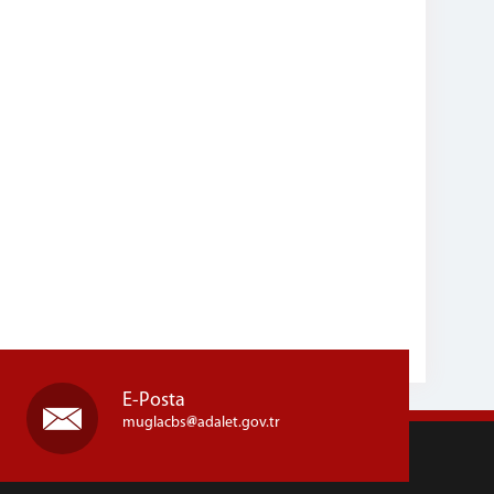
E-Posta
muglacbs
adalet.gov.tr