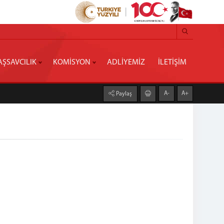
AŞSAVCILIK
KOMİSYON
ADLİYEMİZ
İLETİŞİM
A-
A+
Paylaş